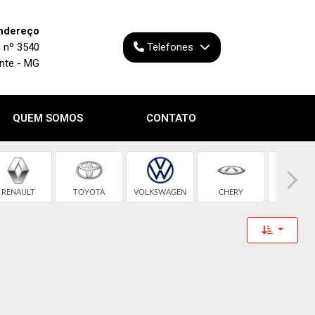
ndereço
, nº 3540
Telefones
onte - MG
QUEM SOMOS
CONTATO
RENAULT
TOYOTA
VOLKSWAGEN
CHERY
CHEVROL
Toggle 