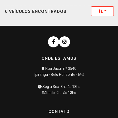
Toggle 
0 VEÍCULOS ENCONTRADOS.
ONDE ESTAMOS
Rua Jacuí, nº 3540
Ipiranga - Belo Horizonte - MG
Seg a Sex: 8hs às 18hs
Sábado: 9hs às 13hs
CONTATO