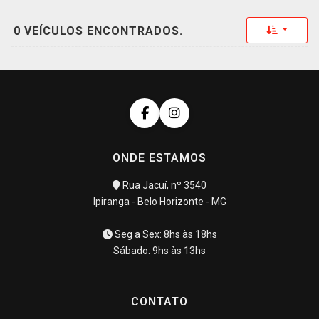
Toggle 
0 VEÍCULOS ENCONTRADOS.
ONDE ESTAMOS
Rua Jacuí, nº 3540
Ipiranga - Belo Horizonte - MG
Seg a Sex: 8hs às 18hs
Sábado: 9hs às 13hs
CONTATO