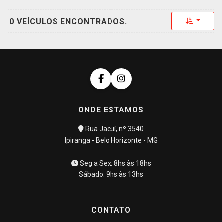
Toggle 
0 VEÍCULOS ENCONTRADOS.
ONDE ESTAMOS
Rua Jacuí, nº 3540
Ipiranga - Belo Horizonte - MG
Seg a Sex: 8hs às 18hs
Sábado: 9hs às 13hs
CONTATO