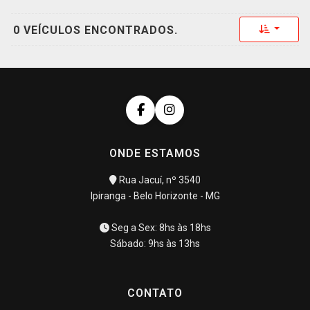
Toggle 
0 VEÍCULOS ENCONTRADOS.
ONDE ESTAMOS
Rua Jacuí, nº 3540
Ipiranga - Belo Horizonte - MG
Seg a Sex: 8hs às 18hs
Sábado: 9hs às 13hs
CONTATO