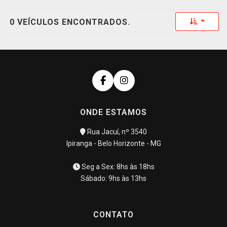
Toggle 
0 VEÍCULOS ENCONTRADOS.
ONDE ESTAMOS
Rua Jacuí, nº 3540
Ipiranga - Belo Horizonte - MG
Seg a Sex: 8hs às 18hs
Sábado: 9hs às 13hs
CONTATO