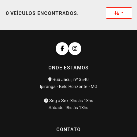
Toggle 
0 VEÍCULOS ENCONTRADOS.
ONDE ESTAMOS
Rua Jacuí, nº 3540
Ipiranga - Belo Horizonte - MG
Seg a Sex: 8hs às 18hs
Sábado: 9hs às 13hs
CONTATO